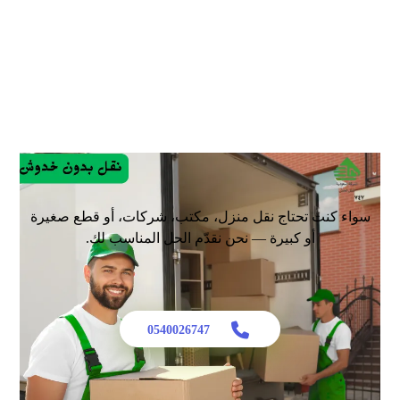
نقل عفش حي الياسمين | الشركة السعودية | 📞
0540026747 تقدم خدمات نقل عفش محترفة وسريعة
لجميع أحياء الرياض بأسعار ...
سواء كنت تحتاج نقل منزل، مكتب، شركات، أو قطع صغيرة
أو كبيرة — نحن نقدّم الحل المناسب لك.
0540026747