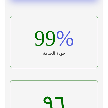
99
%
جودة الخدمة
٩٦