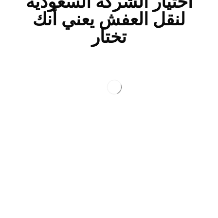
اختيار الشركة السعودية
لنقل العفش يعني أنك
تختار
نقل عفش حي الكعكية | الشركة
السعودية | 📞 0540026747