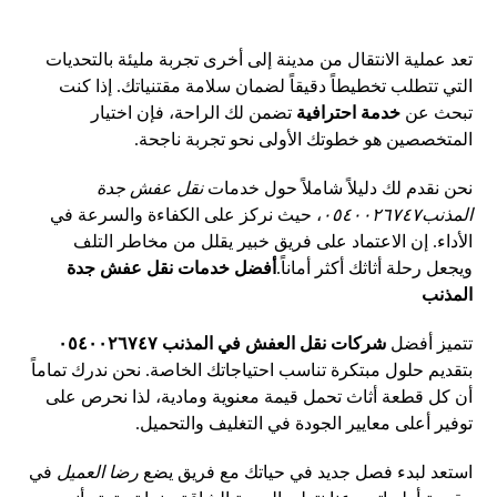
تعد عملية الانتقال من مدينة إلى أخرى تجربة مليئة بالتحديات
التي تتطلب تخطيطاً دقيقاً لضمان سلامة مقتنياتك. إذا كنت
تبحث عن
خدمة احترافية
تضمن لك الراحة، فإن اختيار
المتخصصين هو خطوتك الأولى نحو تجربة ناجحة.
نحن نقدم لك دليلاً شاملاً حول خدمات
نقل عفش جدة
المذنب٠٥٤٠٠٢٦٧٤٧
، حيث نركز على الكفاءة والسرعة في
الأداء. إن الاعتماد على فريق خبير يقلل من مخاطر التلف
ويجعل رحلة أثاثك أكثر أماناً.
أفضل خدمات نقل عفش جدة
المذنب
تتميز أفضل
شركات نقل العفش في المذنب ٠٥٤٠٠٢٦٧٤٧
بتقديم حلول مبتكرة تناسب احتياجاتك الخاصة. نحن ندرك تماماً
أن كل قطعة أثاث تحمل قيمة معنوية ومادية، لذا نحرص على
توفير أعلى معايير الجودة في التغليف والتحميل.
استعد لبدء فصل جديد في حياتك مع فريق يضع
رضا العميل
في