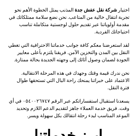
اختيار
شركة نقل عفش جدة
المذنب يمثل الخطوة الأهم نحو
تجربة انتقال خالية من المتاعب. نحن نضع سلامة ممتلكاتك في
مقدمة أولوياتنا عبر تقديم حلول لوجستية متكاملة تناسب
احتياجاتك الفردية.
لقد استعرضنا معكم كافة جوانب خدماتنا الاحترافية التي تغطي
النقل بين المدن والتخزين الآمن. فريقنا يلتزم بأعلى معايير
الجودة لضمان وصول أثاثك إلى وجهته الجديدة بحالة ممتازة.
نحن ندرك قيمة وقتك وجهدك في هذه المرحلة الانتقالية.
الاعتماد على خبراتنا يمنحك راحة البال التي تستحقها طوال
فترة النقل.
يسعدنا استقبال استفساراتكم عبر الرقم ٠٥٤٠٠٢٦٧٤٧ في أي
وقت. فريق خدمة العملاء جاهز لتقديم الدعم اللازم وتحديد
الموعد المناسب لبدء رحلة انتقالك بكل سهولة ويسر.
ابرز خدماتنا