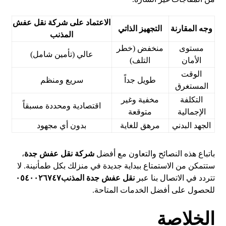
الاعتماد على شركة نقل عفش
وجه المقارنة
التجهيز الذاتي
المذنب
مستوى
منخفض (خطر
عالي (تأمين شامل)
الأمان
التلف)
الوقت
طويل جداً
سريع ومنظم
المستغرق
التكلفة
مخفية وغير
اقتصادية ومحددة مسبقاً
الإجمالية
متوقعة
الجهد البدني
مرهق للغاية
بدون أي مجهود
باتباع هذه النصائح والتعاون مع أفضل
شركة نقل عفش جدة
،
ستتمكن من الاستمتاع ببداية جديدة في منزلك بكل طمأنينة. لا
تتردد في الاتصال بنا عبر
نقل عفش جدة المذنب٠٥٤٠٠٢٦٧٤٧
للحصول على أفضل الخدمات المتاحة.
الخلاصة