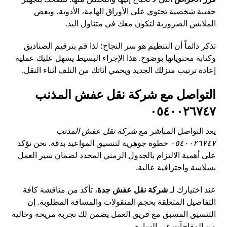
حقيبة شخصية تحتوي على الأوراق الهامة، الأدوية، وبعض
الملابس الضرورية لتكون معك في متناول اليد.
تذكر دائماً أن التنظيم هو سر النجاح؛ لذا قم بترقيم الصناديق
وكتابة محتوياتها بوضوح. هذا الإجراء البسيط يسهل عليك عملية
إعادة ترتيب منزلك الجديد ويحمي أثاثك من التلف أثناء النقل.
التواصل مع شركة نقل عفش المذنب
٠٥٤٠٠٢٦٧٤٧
يعد التواصل المباشر مع
شركة نقل عفش
المذنب
٠٥٤٠٠٢٦٧٤٧
خطوة جوهرية لتنسيق المواعيد بدقة. نحن نؤكد
على أهمية الالتزام بالجدول الزمني المحدد لضمان سير العمل
بسلاسة واحترافية عالية.
عند اختيارك لـ
شركة نقل عفش جدة
، تأكد من مناقشة كافة
التفاصيل المتعلقة بحجم المنقولات والمسافة المطلوبة. إن
التنسيق المسبق مع فريق العمل يضمن لك تجربة مريحة وخالية
من المفاجآت غير السارة.