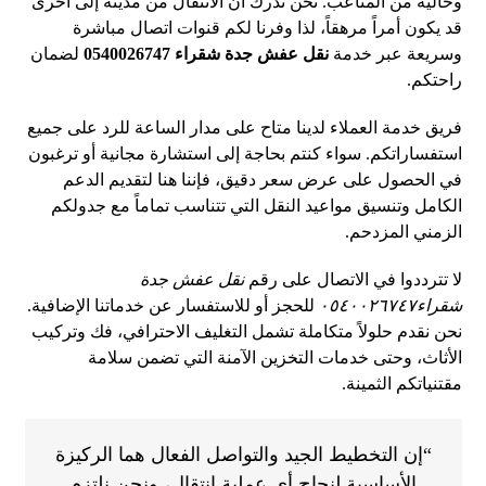
وخالية من المتاعب. نحن ندرك أن الانتقال من مدينة إلى أخرى
قد يكون أمراً مرهقاً، لذا وفرنا لكم قنوات اتصال مباشرة
وسريعة عبر خدمة
نقل عفش جدة شقراء 0540026747
لضمان
راحتكم.
فريق خدمة العملاء لدينا متاح على مدار الساعة للرد على جميع
استفساراتكم. سواء كنتم بحاجة إلى استشارة مجانية أو ترغبون
في الحصول على عرض سعر دقيق، فإننا هنا لتقديم الدعم
الكامل وتنسيق مواعيد النقل التي تتناسب تماماً مع جدولكم
الزمني المزدحم.
لا تترددوا في الاتصال على رقم
نقل عفش جدة
شقراء٠٥٤٠٠٢٦٧٤٧
للحجز أو للاستفسار عن خدماتنا الإضافية.
نحن نقدم حلولاً متكاملة تشمل التغليف الاحترافي، فك وتركيب
الأثاث، وحتى خدمات التخزين الآمنة التي تضمن سلامة
مقتنياتكم الثمينة.
“إن التخطيط الجيد والتواصل الفعال هما الركيزة
الأساسية لنجاح أي عملية انتقال، ونحن نلتزم