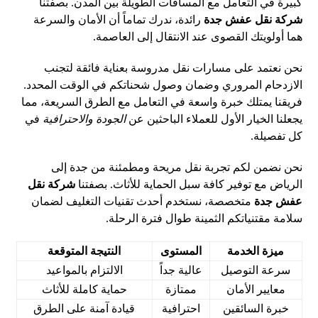
كبيرة في التعامل مع المسافات الطويلة بين المدن. بصفتنا
شركة نقل عفش جدة
رائدة، ندرك تماماً أن الأمان والسرعة
هما أولويتك القصوى عند الانتقال إلى العاصمة.
نحن نعتمد على مسارات نقل مدروسة بعناية فائقة لتجنب
الازدحام المروري وضمان وصول شحناتكم في الوقت المحدد.
فريقنا يمتلك خبرة واسعة في التعامل مع الطرق السريعة، مما
يجعلنا الخيار الأول للعملاء الباحثين عن
الجودة والاحترافية
في
كل تفصيلة.
نحن نضمن لكم تجربة نقل مريحة ومطمئنة من جدة إلى
الرياض مع توفير كافة سبل الحماية للأثاث. بصفتنا
شركة نقل
عفش جدة
متخصصة، نستخدم أحدث تقنيات التغليف لضمان
سلامة مقتنياتكم الثمينة طوال فترة الرحلة.
ميزة الخدمة
المستوى
النتيجة المتوقعة
سرعة التوصيل
عالية جداً
الالتزام بالمواعيد
معايير الأمان
ممتازة
حماية كاملة للأثاث
خبرة السائقين
احترافية
قيادة آمنة على الطرق