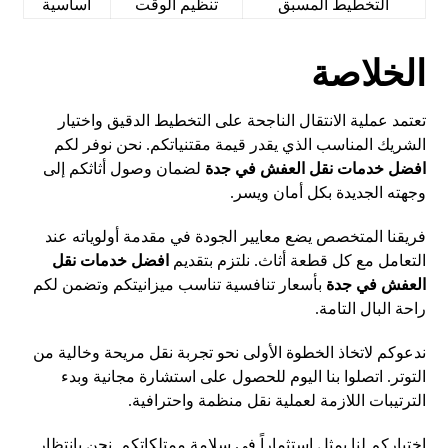
التخطيط المسبق
تنظيم الوقت
أساسية
الخلاصة
تعتمد عملية الانتقال الناجحة على التخطيط الدقيق واختيار
الشريك المناسب الذي يقدر قيمة مقتنياتكم. نحن نوفر لكم
افضل خدمات نقل العفش في جدة
لضمان وصول
أثاثكم
إلى
وجهته الجديدة بكل أمان ويسر.
فريقنا المتخصص يضع معايير الجودة في مقدمة أولوياته عند
التعامل مع كل قطعة أثاث. نلتزم بتقديم
افضل خدمات نقل
العفش في جدة
بأسعار تنافسية تناسب ميزانيتكم وتضمن لكم
راحة البال التامة.
ندعوكم لاتخاذ الخطوة الأولى نحو تجربة نقل مريحة وخالية من
التوتر. اتصلوا بنا اليوم للحصول على استشارة مجانية وبدء
الترتيبات اللازمة لعملية نقل منظمة واحترافية.
اختياركم لنا يمثل استثماراً في سلامة ممتلكاتكم. نحن بانتظار