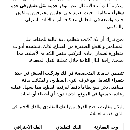
سلامة أثاثك أثناء الانتقال. نحن نوفر
خدمة نقل عفش في جدة
شقراء
متكاملة، حيث نعتمد على نجارين محترفين يمتلكون
خبرة واسعة في التعامل مع كافة أنواع الأثاث المنزلي
والمكتبي.
نحن ندرك أن
فك الأثاث
يتطلب دقة عالية للحفاظ على
المسامير والقطع الصغيرة من الضياع. لذلك، نستخدم أدوات
متطورة لضمان إعادة التركيب بنفس الكفاءة الأصلية، مما
يمنحك راحة البال التامة خلال عملية النقل المعقدة.
تتضمن خدماتنا المتخصصة في
فك وتركيب العفش في جدة
شقراء
التعامل مع غرف النوم، المطابخ، والمكاتب بدقة
متناهية. نحن نتبع نظاماً دقيقاً لترقيم القطع، مما يسهل عملية
إعادة تجميعها في الموقع الجديد دون أي أخطاء أو تلفيات.
إليكم مقارنة توضح الفرق بين الفك التقليدي والفك الاحترافي
الذي نقدمه لعملائنا:
وجه المقارنة
الفك التقليدي
الفك الاحترافي