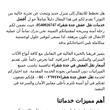
هل تخطط للانتقال إلى منزل جديد وتبحث عن تجربة خالية من
التوتر؟ نقدم لكم في هذا المقال دليلاً شاملاً حو ل
أفضل
خدمات نقل عفش جدة شقراء 0540026747
، حيث نضمن لكم
رحلة آمنة ومريحة لمقتنياتكم الثمينة.
نحن ندرك تماماً
أن عملية
الانتقال قد تكون مرهقة، لذا نسعى لتوفير حلول لوجستية
متكاملة تلبي احتياجاتكم بدقة.
يتميز فريقنا بالخبرة العالية في التعامل مع كافة أنواع الأثاث
المنزلي والمكتبي بكل احترافية. كما نحرص دائماً على تقديم
أسعار نقل العفش في جدة شقراء
تنافسية تناسب جميع
الميزانيات دون المساس بجودة الخدمة المقدمة. عند اختياركم
لخدمة
نقل عفش جدة شقراء٠٥٤٠٠٢٦٧٤٧
، فإنكم تضعون
ثقتكم في أيدٍ أمينة تلتزم بأعلى معايير الأمان والسرعة في
التنفيذ.
أهم مميزات خدماتنا