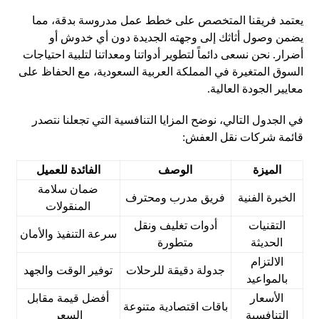
يعتمد فريقنا المتخصص على خطط عمل مدروسة بدقة، مما
يضمن وصول أثاثك إلى وجهته الجديدة دون أي خدوش أو
أضرار. نحن نسعى دائماً لتطوير أدواتنا ومعداتنا لتلبية احتياجات
السوق المتغيرة في المملكة العربية السعودية، مع الحفاظ على
معايير الجودة العالية.
في الجدول التالي، نوضح المزايا التنافسية التي تجعلنا نتصدر
قائمة شركات نقل العفش:
الميزة
الوصف
الفائدة للعميل
ضمان سلامة
الخبرة الفنية
فريق مدرب ومحترف
المنقولات
التقنيات
أدوات تغليف ونقل
سرعة التنفيذ والأمان
الحديثة
متطورة
الالتزام
جدولة دقيقة للرحلات
توفير الوقت والجهد
بالمواعيد
الأسعار
أفضل قيمة مقابل
باقات اقتصادية متنوعة
التنافسية
السعر