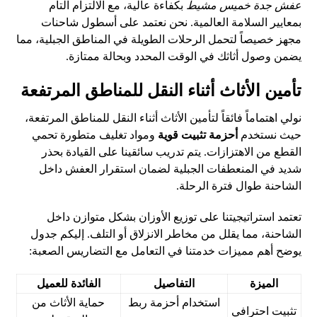
عفش جدة خميس مشيط
بكفاءة عالية، مع الالتزام التام
بمعايير السلامة العالمية. نحن نعتمد على أسطول شاحنات
مجهز خصيصاً لتحمل الرحلات الطويلة في المناطق الجبلية، مما
يضمن وصول أثاثك في الوقت المحدد وبحالة ممتازة.
تأمين الأثاث أثناء النقل للمناطق المرتفعة
نولي اهتماماً فائقاً لتأمين الأثاث أثناء النقل للمناطق المرتفعة،
حيث نستخدم
أحزمة تثبيت قوية
ومواد تغليف متطورة تحمي
القطع من الاهتزازات. يتم تدريب سائقينا على القيادة بحذر
شديد في المنعطفات الجبلية لضمان استقرار العفش داخل
الشاحنة طوال فترة الرحلة.
تعتمد استراتيجيتنا على توزيع الأوزان بشكل متوازن داخل
الشاحنة، مما يقلل من مخاطر الانزلاق أو التلف. إليكم جدول
يوضح أهم مميزات خدمتنا في التعامل مع التضاريس الصعبة:
الميزة
التفاصيل
الفائدة للعميل
استخدام أحزمة ربط
حماية الأثاث من
تثبيت احترافي