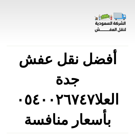
أفضل نقل عفش
جدة
العلا٠٥٤٠٠٢٦٧٤٧
بأسعار منافسة