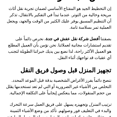
إن التخطيط الجيد هو المفتاح الأساسي لضمان تجربة نقل أثاث
مريحة وخالية من التوتر. عندما تبدأ في التفكير بالانتقال، تذكر
أن التنظيم المسبق يوفر عليك الكثير من الوقت والجهد، ويجعل
العملية تمر بسلاسة تامة.
بصفتنا
أفضل شركة نقل عفش في جدة
، نحرص دائماً على
تقديم استشارات مجانية لعملائنا. نحن نؤمن بأن العميل المطلع
هو العميل الأكثر راحة، لذا نضع بين يديك خبراتنا الطويلة لتجنب
أي عقبات قد تواجهك أثناء النقل.
تجهيز المنزل قبل وصول فريق النقل
ننصح دائماً بفرز الأغراض الشخصية بدقة قبل الموعد المحدد.
التخلص من الأشياء غير الضرورية أو التي لم تعد تستخدمها يقلل
من حجم المنقولات، مما ينعكس إيجابياً على التكلفة الإجمالية.
ترتيب المنزل وتجهيزه
يسهل على فريق العمل سرعة التحرك
والبدء في التغليف فور وصولهم. تأكد من وضع الأشياء الثمينة
في حقائب خاصة بك لضمان سلامتها وسهولة الوصول إليها عند