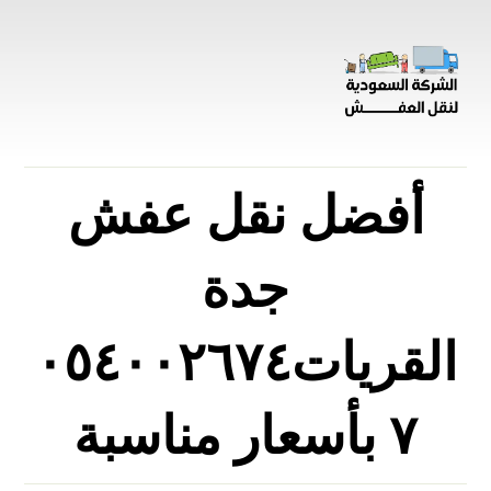
أفضل نقل عفش
جدة
القريات٠٥٤٠٠٢٦٧٤
٧ بأسعار مناسبة