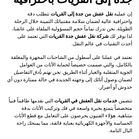
إن عملية
نقل عفش من جدة إلى القريات
تتطلب دقة
واحترافية عالية لضمان سلامة مقتنياتك الثمينة خلال الرحلة
الطويلة. نحن ندرك تماماً حجم المسؤولية الملقاة على عاتقنا،
لذا نوفر لك
شركة نقل عفش جدة القريات
التي تعتمد على
أحدث التقنيات في عالم النقل.
نعتمد في عملنا على أسطول من الشاحنات المجهزة والمغلقة
بالكامل، والتي صممت خصيصاً لحماية الأثاث من العوامل
الجوية المتقلبة والغبار أثناء الطريق.
نحن نهتم بأدق التفاصيل
لضمان وصول أثاثك إلى وجهته الجديدة في حالة ممتازة دون أي
خدوش أو أضرار.
تتضمن
خدمات نقل العفش في القريات
التي نقدمها طاقماً فنياً
متخصصاً يتمتع بخبرة واسعة في فك وتركيب الأثاث بدقة
متناهية. هؤلاء الفنيون يحرصون على التعامل مع قطع الأثاث
الحساسة والأجهزة الكهربائية بعناية فائقة، مما يمنحك راحة
البال التامة.