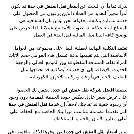
ندرك تماماً أن البحث عن
أسعار نقل العفش في جدة
قد يكون
أمراً محيراً للعديد من العملاء الذين يرغبون في الحصول على
خدمة ممتازة بتكلفة معقولة. نحن نؤمن بأن الشفافية هي
المفتاح لبناء علاقة ثقة طويلة الأمد مع عملائنا، لذا نحرص على
توضيح كافة التفاصيل المالية قبل البدء في العمل.
تعتمد التكلفة النهائية لعملية النقل على مجموعة من العوامل
الأساسية التي يتم تقييمها بدقة. تشمل هذه العوامل حجم الأثاث
المراد نقله، المسافة المقطوعة بين الموقع الحالي والوجهة
الجديدة، بالإضافة إلى أي
خدمات إضافية
قد تحتاجها مثل
التغليف الاحترافي أو فك وتركيب الأجهزة الكهربائية.
بصفتنا
افضل شركة نقل عفش في جدة
، نضمن لك الحصول
على عرض سعر عادل يعكس جودة الخدمة المقدمة دون وجود
أي رسوم خفية قد تفاجئك لاحقاً. إن
خدمة نقل العفش في جدة
التي نقدمها مصممة لتناسب ميزانيتك الخاصة مع الحفاظ على
أعلى معايير الأمان والحماية لممتلكاتك.
تعتبر
اسعار نقل العفش في جدة
التي نوفرها الأكثر تنافسية في