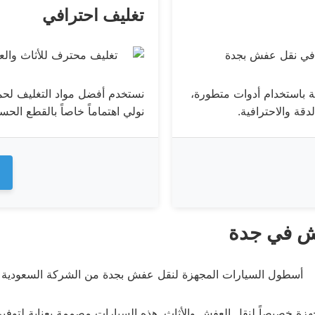
تغليف احترافي
قة باستخدام أدوات متطورة،
نستخدم أفضل مواد التغليف لحما
قة والاحترافية.
نولي اهتماماً خاصاً بالقطع الح
فش في جدة
جهزة خصيصاً لنقل العفش والأثاث. هذه السيارات مصممة بعناية لتوفير