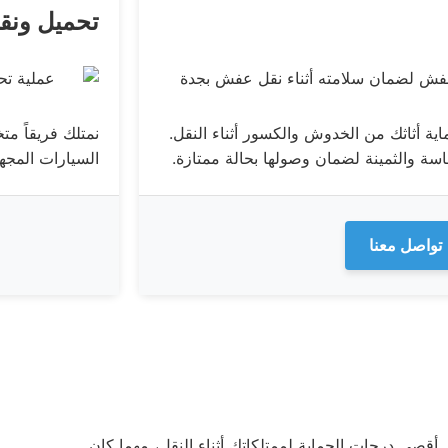
تحميل ونق
ية أثاثك من الخدوش والكسور أثناء النقل.
نمتلك فريقاً م
ساسة والثمينة لضمان وصولها بحالة ممتازة.
السيارات المجهز
تواصل معنا
 أقصى درجات الحماية لممتلكاتك أثناء النقل، مهما كان