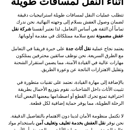
أثناء النقل لمسافات طويلة
تتطلب عمليات النقل لمسافات طويلة استراتيجيات دقيقة
لضمان وصول العفش بسلام إلى وجهته النهائية. نحن ندرك
تماماً أن
الثقة
هي أساس التعامل، لذا نعتبر أنفسنا
شركة نقل
عفش مضمونة
تضع سلامة ممتلكاتك في مقدمة أولوياتها.
يعتمد نجاح عملية
نقل أثاث جدة
على خبرة فريقنا في التعامل
مع الطرق السريعة. نحن نوظف سائقين محترفين يمتلكون
مهارات عالية في القيادة الآمنة، مما يضمن استقرار الشحنة
وتقليل الاهتزازات الناتجة عن وعورة الطريق.
بالإضافة إلى مهارة القيادة، نعتمد على تقنيات متطورة في
تثبيت الأثاث داخل الشاحنات. نقوم بتوزيع الأحمال بطريقة
احترافية تمنع تحرك القطع أو اصطدامها ببعضها البعض أثناء
الرحلة الطويلة، مما يوفر حماية إضافية لكل قطعة.
لا تكتمل منظومة الأمان لدينا دون الاهتمام بالتفاصيل الدقيقة.
نحن نوفر
نقل العفش بخدمة تغليف وتغليف آمن
باستخدام مواد
عالية الجودة، مما يضمن حماية الأثاث من الخدوش أو الأتربة.