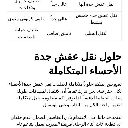
تغليف حراري
نقل عفش جدة أبها
عالي جداً
وفقاعات
نقل عفش جدة خميس
عالي جداً
تغليف كرتوني مقوى
مشيط
تغليف حماية
النقل الجبلي
تأمين إضافي
للصدمات
حلول نقل عفش جدة
الأحساء المتكاملة
نضع بين أيديكم حلولاً متكاملة لعمليات
نقل عفش جدة الأحساء
بكل احترافية. نحن ندرك تماماً أن الانتقال لمسافات طويلة
يتطلب تخطيطاً دقيقاً، لذا نوفر لكم منظومة عمل متكاملة
تضمن راحة بالكم من البداية وحتى الوصول.
تعتمد خدماتنا على الاهتمام بأدق التفاصيل لضمان عدم فقدان
أي قطعة أثاث أثناء الرحلة.
فريقنا المدرب
يعمل بتناغم تام