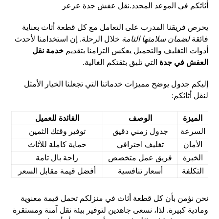
أثاثكم في الموعد المحدد.
نقل عفش جدة عرعر
يحرص فريقنا المدرب على التعامل مع كل قطعة أثاث بعناية
فائقة
لضمان سلامتها التامة
خلال الرحلة. إن استخدامنا لأحدث
أدوات التغليف والتحميل يعكس التزامنا بتقديم
خدمة نقل
العفش في جدة
التي تليق بثقتكم الغالية.
إليكم جدول يوضح مميزات خدماتنا التي تجعلنا الخيار الأمثل
لنقل أثاثكم:
الميزة
الوصف
الفائدة للعميل
السرعة
جدول زمني دقيق
توفير وقتك الثمين
الأمان
تغليف احترافي
حماية كاملة للأثاث
الخبرة
فريق عمل متخصص
راحة بال تامة
التكلفة
أسعار تنافسية
أفضل قيمة مقابل السعر
نحن نؤمن بأن كل قطعة أثاث في منزلكم تحمل قيمة معنوية
ومادية كبيرة. لذا، نسعى جاهدين لتوفير بيئة نقل آمنة ومستقرة