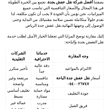
بصفتنا
أفضل شركة نقل عفش بجدة
، نجمع بين الخبرة الطويلة
في هذا المجال والأسعار التنافسية التي تناسب جميع
الميزانيات. نحن نؤمن بأن الجودة لا يجب أن تكون مكلفة، لذا
نقدم حلولاً متكاملة تضمن سلامة مقتنياتك من البداية وحتى
الوصول إلى وجهتها النهائية.
نقل عفش جدة الرياض
إليك مقارنة توضح المزايا التي تجعلنا الخيار الأمثل لطلب
خدمة
نقل العفش بجدة والباحة
:
خدماتنا
الشركات
وجه المقارنة
الاحترافية
التقليدية
دقة عالية
الالتزام بالمواعيد
تأخير متكرر
جداً
أسعار
نقل عفش جدة الباحة
تنافسية
مرتفعة وغير
٠٥٤٠٠٢٦٧٤٧
ومناسبة
واضحة
مواد حماية
تغليف أساسي
جودة التغليف
ممتازة
بسيط
مدرب
عمالة غير
فريق العمل
ومحترف
متخصصة