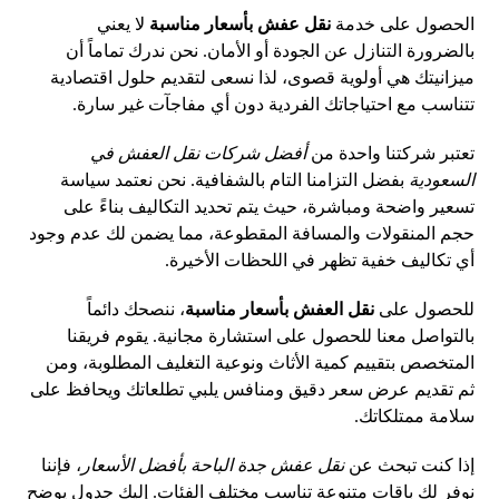
الحصول على خدمة
نقل عفش بأسعار مناسبة
لا يعني
بالضرورة التنازل عن الجودة أو الأمان. نحن ندرك تماماً أن
ميزانيتك هي أولوية قصوى، لذا نسعى لتقديم حلول اقتصادية
تتناسب مع احتياجاتك الفردية دون أي مفاجآت غير سارة.
تعتبر شركتنا واحدة من
أفضل شركات نقل العفش في
السعودية
بفضل التزامنا التام بالشفافية. نحن نعتمد سياسة
تسعير واضحة ومباشرة، حيث يتم تحديد التكاليف بناءً على
حجم المنقولات والمسافة المقطوعة، مما يضمن لك عدم وجود
أي تكاليف خفية تظهر في اللحظات الأخيرة.
للحصول على
نقل العفش بأسعار مناسبة
، ننصحك دائماً
بالتواصل معنا للحصول على استشارة مجانية. يقوم فريقنا
المتخصص بتقييم كمية الأثاث ونوعية التغليف المطلوبة، ومن
ثم تقديم عرض سعر دقيق ومنافس يلبي تطلعاتك ويحافظ على
سلامة ممتلكاتك.
إذا كنت تبحث عن
نقل عفش جدة الباحة بأفضل الأسعار
، فإننا
نوفر لك باقات متنوعة تناسب مختلف الفئات. إليك جدول يوضح