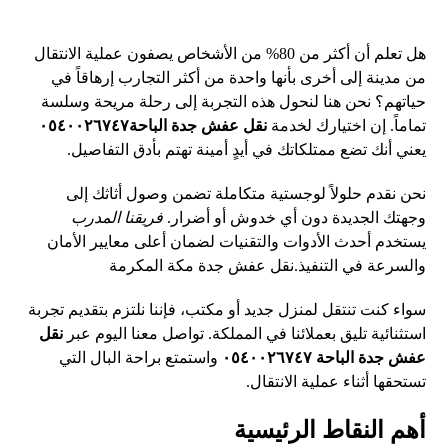
هل تعلم أن أكثر من 80% من الأشخاص يصفون عملية الانتقال
من مدينة إلى أخرى بأنها واحدة من أكثر التجارب إرهاقاً في
حياتهم؟ نحن هنا لنحول هذه التجربة إلى رحلة مريحة وسلسة
تماماً. إن اختيارك لخدمة
نقل عفش جدة الباحة٠٥٤٠٠٢٦٧٤٧
يعني أنك تضع ممتلكاتك في أيدٍ أمينة تهتم بأدق التفاصيل.
نحن نقدم حلولاً لوجستية متكاملة تضمن وصول أثاثك إلى
و
جهتك
الجديدة دون أي خدوش أو أضرار.
فريقنا المدرب
يستخدم أحدث الأدوات والتقنيات لضمان أعلى معايير الأمان
والسرعة في التنفيذ.
نقل عفش جدة مكة المكرمة
سواء كنت تنتقل لمنزل جديد أو مكتب، فإننا نلتزم بتقديم تجربة
استثنائية تليق بعملائنا في المملكة. تواصل معنا اليوم عبر
نقل
عفش جدة الباحة ٠٥٤٠٠٢٦٧٤٧
واستمتع براحة البال التي
تستحقها أثناء عملية الانتقال.
أهم النقاط الرئيسية