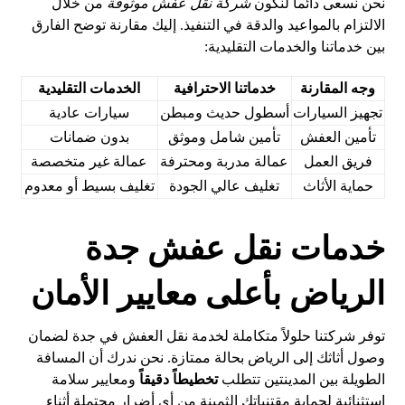
نحن نسعى دائماً لنكون
شركة نقل عفش موثوقة
من خلال
الالتزام بالمواعيد والدقة في التنفيذ. إليك مقارنة توضح الفارق
بين خدماتنا والخدمات التقليدية:
وجه المقارنة
خدماتنا الاحترافية
الخدمات التقليدية
تجهيز السيارات
أسطول حديث ومبطن
سيارات عادية
تأمين العفش
تأمين شامل وموثق
بدون ضمانات
فريق العمل
عمالة مدربة ومحترفة
عمالة غير متخصصة
حماية الأثاث
تغليف عالي الجودة
تغليف بسيط أو معدوم
خدمات نقل عفش جدة
الرياض بأعلى معايير الأمان
توفر شركتنا حلولاً متكاملة لخدمة نقل العفش في جدة لضمان
وصول أثاثك إلى الرياض بحالة ممتازة. نحن ندرك أن المسافة
الطويلة بين المدينتين تتطلب
تخطيطاً دقيقاً
ومعايير سلامة
استثنائية لحماية مقتنياتك الثمينة من أي أضرار محتملة أثناء