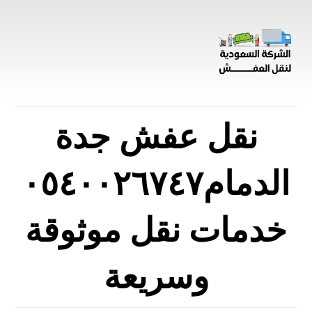
نقل عفش جدة
الدمام٠٥٤٠٠٢٦٧٤٧
خدمات نقل موثوقة
وسريعة