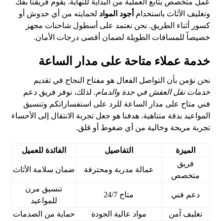
عمل متخصص يتابع العملية من البداية للنهاية. يقوم فريقنا بفك
وتغليف الأثاث باستخدام
أجود المواد
لحمايته من أي خدوش أو
كسور أثناء الطريق. نحن نعتمد على أسطول شاحنات مجهز
خصيصاً للمسافات الطويلة لضمان أقصى درجات الأمان.
خدمة عملاء متاحة على مدار الساعة
نحن نؤمن بأن التواصل الفعال هو مفتاح النجاح في تقديم
خدمات نقل العفش في جدة والدمام
. لذلك، نوفر فريق دعم
فني متاح على مدار الساعة للرد على استفساراتكم وتنسيق
المواعيد بدقة متناهية. هدفنا هو جعل تجربة الانتقال إلى الأحساء
تجربة مريحة وخالية من أي ضغوط أو قلق.
الميزة
التفاصيل
الفائدة للعميل
فريق
عمالة مدربة ومحترفة
ضمان سلامة الأثاث
متخصص
تنسيق مرن
دعم فني
متاح 24/7
للمواعيد
تغليف آمن
مواد عالية الجودة
حماية من الصدمات