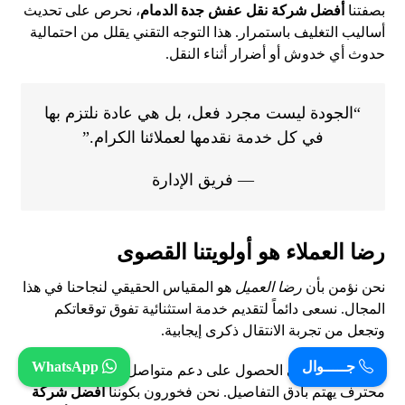
بصفتنا
أفضل شركة نقل عفش جدة الدمام
، نحرص على تحديث
أساليب التغليف باستمرار. هذا التوجه التقني يقلل من احتمالية
حدوث أي خدوش أو أضرار أثناء النقل.
“الجودة ليست مجرد فعل، بل هي عادة نلتزم بها
في كل خدمة نقدمها لعملائنا الكرام.”
— فريق الإدارة
رضا العملاء هو أولويتنا القصوى
نحن نؤمن بأن
رضا العميل
هو المقياس الحقيقي لنجاحنا في هذا
المجال. نسعى دائماً لتقديم خدمة استثنائية تفوق توقعاتكم
وتجعل من تجربة الانتقال ذكرى إيجابية.
جـــــوال
WhatsApp
اختياركم لنا يعني الحصول على دعم متواصل وفريق عمل
محترف يهتم بأدق التفاصيل. نحن فخورون بكوننا
أفضل شركة