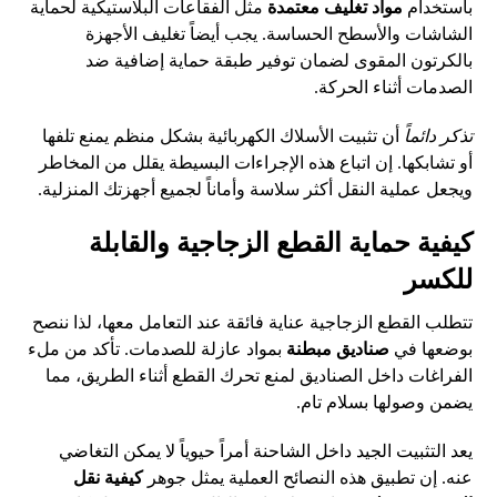
باستخدام
مواد تغليف معتمدة
مثل الفقاعات البلاستيكية لحماية
الشاشات والأسطح الحساسة. يجب أيضاً تغليف الأجهزة
بالكرتون المقوى لضمان توفير طبقة حماية إضافية ضد
الصدمات أثناء الحركة.
تذكر دائماً
أن تثبيت الأسلاك الكهربائية بشكل منظم يمنع تلفها
أو تشابكها. إن اتباع هذه الإجراءات البسيطة يقلل من المخاطر
ويجعل عملية النقل أكثر سلاسة وأماناً لجميع أجهزتك المنزلية.
كيفية حماية القطع الزجاجية والقابلة
للكسر
تتطلب القطع الزجاجية عناية فائقة عند التعامل معها، لذا ننصح
بوضعها في
صناديق مبطنة
بمواد عازلة للصدمات. تأكد من ملء
الفراغات داخل الصناديق لمنع تحرك القطع أثناء الطريق، مما
يضمن وصولها بسلام تام.
يعد التثبيت الجيد داخل الشاحنة أمراً حيوياً لا يمكن التغاضي
عنه. إن تطبيق هذه النصائح العملية يمثل جوهر
كيفية نقل