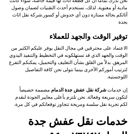
نحن ندرك تماماً أن كل قطعة أثاث لها قيمة خاصة، سواء كانت
مادية أو معنوية. لذلك، نستخدم أحدث التقنيات لضمان وصول
أثاثكم بحالة ممتازة دون أي خدوش أو كسور.
شركة نقل اثاث
بجدة
توفير الوقت والجهد للعملاء
الاعتماد على محترفين في مجال النقل يوفر عليكم الكثير من
الوقت والجهد الذي قد تستهلكونه في التخطيط والتنفيذ اليدوي
المرهق. بدلاً من القلق بشأن التغليف والتحميل، يمكنكم التفرغ
لترتيب أموركم الأخرى بينما نتولى نحن كافة التفاصيل
اللوجستية.
إن خدمات
شركة نقل عفش جدة الدمام
مصممة خصيصاً
لتكون سريعة وفعالة. نحن نلتزم بأعلى معايير الجودة لنقدم
لكم تجربة نقل سلسة ومريحة تتجاوز توقعاتكم في كل مرة.
خدمات نقل عفش جدة