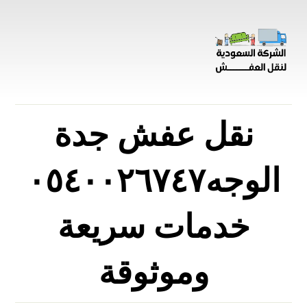
نقل عفش جدة
الوجه٠٥٤٠٠٢٦٧٤٧
خدمات سريعة
وموثوقة