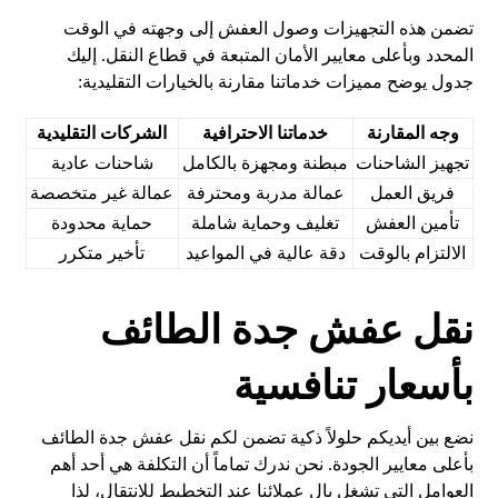
تضمن هذه التجهيزات وصول العفش إلى وجهته في الوقت
المحدد وبأعلى معايير الأمان المتبعة في قطاع النقل. إليك
جدول يوضح مميزات خدماتنا مقارنة بالخيارات التقليدية:
وجه المقارنة
خدماتنا الاحترافية
الشركات التقليدية
تجهيز الشاحنات
مبطنة ومجهزة بالكامل
شاحنات عادية
فريق العمل
عمالة مدربة ومحترفة
عمالة غير متخصصة
تأمين العفش
تغليف وحماية شاملة
حماية محدودة
الالتزام بالوقت
دقة عالية في المواعيد
تأخير متكرر
نقل عفش جدة الطائف
بأسعار تنافسية
نضع بين أيديكم حلولاً ذكية تضمن لكم نقل عفش جدة الطائف
بأعلى معايير الجودة. نحن ندرك تماماً أن التكلفة هي أحد أهم
العوامل التي تشغل بال عملائنا عند التخطيط للانتقال، لذا