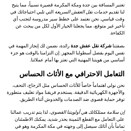
تعتبر المسافة بين جدة ومكة المكرمة قصيرة نسبياً، مما يتيح
لنا تقديم
خدمات نقل العفش السريعة
التي تلبي احتياجاتك في
وقت قياسي. نحن نعتمد على خطط سير مدروسة لتجنب أي
تأخير غير متوقع، مما يجعلنا الخيار الأول لكل من يبحث عن
الكفاءة.
بصفتنا
شركة نقل عفش جدة
رائدة، نضمن لك إنجاز المهمة في
نفس اليوم بفضل أسطولنا المجهز. إن التزامنا بالوقت هو جزء
أساسي من هويتنا المهنية التي نعتز بها أمام عملائنا.
التعامل الاحترافي مع الأثاث الحساس
نحن نولي اهتماماً خاصاً للأثاث الحساس مثل الزجاج، التحف،
والأجهزة الكهربائية الدقيقة. يستخدم فريقنا مواد تغليف متطورة
توفر حماية قصوى ضد الصدمات والخدوش أثناء الطريق.
إن سلامة ممتلكاتك هي أولويتنا القصوى
، لذا يتم تدريب عمالنا
على التعامل مع القطع الثمينة بحذر شديد. يمكنك الاطمئنان
تماماً بأن أثاثك سيصل إلى وجهته في مكة المكرمة وهو في