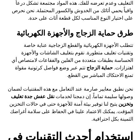
التغليف وعدم تعرضه للفك. هذه المواد مجتمعة تشكل درعاً
واقياً يحمي أثاثك من الخدوش والكسور المحتملة. نحن نحرص
على اختيار النوع المناسب لكل قطعة أثاث على حدة.
طرق حماية الزجاج والأجهزة الكهربائية
تتطلب الأجهزة الكهربائية والقطع الزجاجية عناية خاصة
وتقنيات تغليف متطورة. نقوم بتغليف الشاشات والأجهزة
الحساسة بطبقات متعددة من الفلين والفقاعات لامتصاص أي
اهتزازات.
حماية الزجاج
تتم عبر وضع فواصل كرتونية مقواة
تمنع الاحتكاك المباشر بين القطع.
نحن نطبق معايير صارمة عند التعامل مع هذه المقتنيات لضمان
وصولها سليمة تماماً. إن دمجنا لخدمات
نقل عفش جدة تغليف
وتخزين
يتيح لنا توفير بيئة آمنة للأجهزة حتى في حالات التخزين
المؤقت. يمكنك الاعتماد علينا في الحفاظ على سلامة أغراضك
الثمينة بكل احترافية.
استخدام أحدث التقنيات في