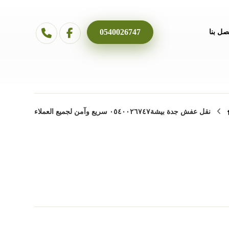
0540026747
صل بنا
نقل عفش جدة بيشة٠٥٤٠٠٢٦٧٤٧ سريع وآمن لجميع العملاء