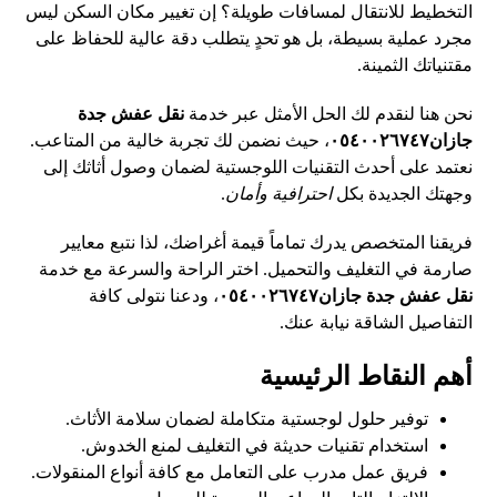
التخطيط للانتقال لمسافات طويلة؟ إن تغيير مكان السكن ليس
مجرد عملية بسيطة، بل هو تحدٍ يتطلب دقة عالية للحفاظ على
مقتنياتك الثمينة.
نحن هنا لنقدم لك الحل الأمثل عبر خدمة
نقل عفش جدة
جازان٠٥٤٠٠٢٦٧٤٧
، حيث نضمن لك تجربة خالية من المتاعب.
نعتمد على أحدث التقنيات اللوجستية لضمان وصول أثاثك إلى
وجهتك الجديدة بكل
احترافية وأمان
.
فريقنا المتخصص يدرك تماماً قيمة أغراضك، لذا نتبع معايير
صارمة في التغليف والتحميل. اختر الراحة والسرعة مع خدمة
نقل عفش جدة جازان٠٥٤٠٠٢٦٧٤٧
، ودعنا نتولى كافة
التفاصيل الشاقة نيابة عنك.
أهم النقاط الرئيسية
توفير حلول لوجستية متكاملة لضمان سلامة الأثاث.
استخدام تقنيات حديثة في التغليف لمنع الخدوش.
فريق عمل مدرب على التعامل مع كافة أنواع المنقولات.