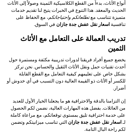
أنواع الأثاث، بدءاً من القطع الكلاسيكية الثمينة وصولاً إلى الأثاث
الحديث والمعقد. هذا التنوع في الخبرات يتيح لنا تقديم خدمات
متميزة تتناسب مع
تطلعاتكم واحتياجاتكم
، مع الحفاظ على
تنافسية
اسعار نقل عفش جدة جازان
في السوق.
تدريب العمالة على التعامل مع الأثاث
الثمين
يخضع جميع أفراد فريقنا لدورات تدريبية مكثفة ومستمرة حول
أحدث تقنيات حمل ونقل الأثاث الثقيل والحساس. نحن نركز
بشكل خاص على تعليمهم كيفية التعامل مع القطع القابلة
للكسر أو الأثاث ذو القيمة العالية دون التسبب في أي خدوش أو
أضرار.
إن التزامنا بالدقة والاحترافية هو ما يجعلنا الخيار الأول للعديد
من العائلات. بفضل هذه المهارات العالية، نضمن لكم الحصول
على خدمة احترافية تليق بمستوى توقعاتكم، مع مراعاة كاملة
لـ
اسعار نقل عفش جدة جازان
التي تناسب ميزانيتكم وتضمن
لكم راحة البال التامة.