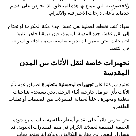
والخصوصية
التي تتمتع بها هذه المناطق، لذا نحرص على تقديم
خدماتنا بأعلى درجات الاحترافية والالتزام.
سواء كنت تخطط لعملية نقل عفش جدة مكة المكرمة أو تحتاج
إلى نقل عفش جدة المدينة المنورة، فإن فريقنا جاهز لتلبية
احتياجاتك. نحن نضمن لك تجربة سلسة تتسم بالدقة والسرعة
في التنفيذ.
تجهيزات خاصة لنقل الأثاث بين المدن
المقدسة
تعتمد شركتنا على
تجهيزات لوجستية متطورة
لضمان عدم تأثر
الأثاث بأي عوامل خارجية أثناء الرحلة. نحن نستخدم شاحنات
مغلقة ومجهزة داخلياً لحماية المنقولات من الصدمات أو تقلبات
الطقس.
نحن نحرص دائماً على تقديم
أسعار تنافسية
تتناسب مع جودة
الخدمة المقدمة لعملائنا الكرام في هذه المسارات الحيوية. قد
يتساءل البعض عن مقارنة التكاليف، ونؤكد أننا نعتمد معايير