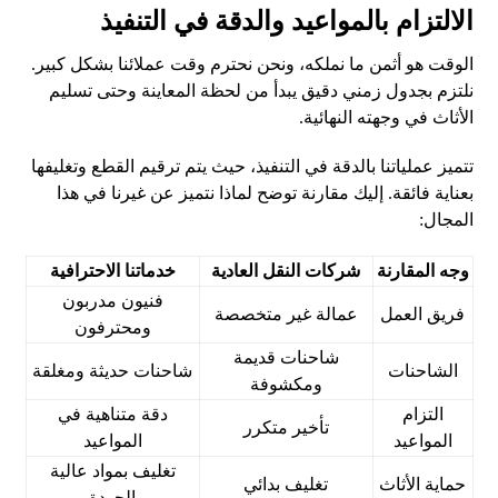
الالتزام بالمواعيد والدقة في التنفيذ
الوقت هو أثمن ما نملكه، ونحن نحترم وقت عملائنا بشكل كبير.
نلتزم بجدول زمني دقيق يبدأ من لحظة المعاينة وحتى تسليم
الأثاث في وجهته النهائية.
تتميز عملياتنا بالدقة في التنفيذ، حيث يتم ترقيم القطع وتغليفها
بعناية فائقة. إليك مقارنة توضح لماذا نتميز عن غيرنا في هذا
المجال:
وجه المقارنة
شركات النقل العادية
خدماتنا الاحترافية
فنيون مدربون
فريق العمل
عمالة غير متخصصة
ومحترفون
شاحنات قديمة
الشاحنات
شاحنات حديثة ومغلقة
ومكشوفة
التزام
دقة متناهية في
تأخير متكرر
المواعيد
المواعيد
تغليف بمواد عالية
حماية الأثاث
تغليف بدائي
الجودة