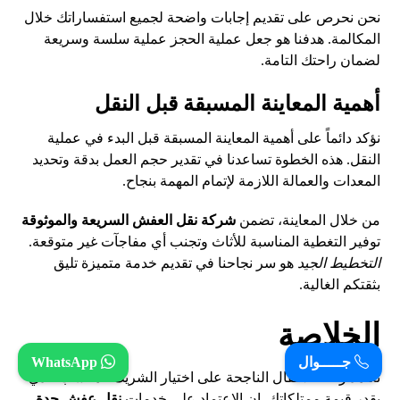
نحن نحرص على تقديم إجابات واضحة لجميع استفساراتك خلال
المكالمة. هدفنا هو جعل عملية الحجز عملية سلسة وسريعة
لضمان راحتك التامة.
أهمية المعاينة المسبقة قبل النقل
نؤكد دائماً على أهمية المعاينة المسبقة قبل البدء في عملية
النقل. هذه الخطوة تساعدنا في تقدير حجم العمل بدقة وتحديد
المعدات والعمالة اللازمة لإتمام المهمة بنجاح.
من خلال المعاينة، تضمن
شركة نقل العفش السريعة والموثوقة
توفير التغطية المناسبة للأثاث وتجنب أي مفاجآت غير متوقعة.
التخطيط الجيد
هو سر نجاحنا في تقديم خدمة
متميزة
تليق
بثقتكم الغالية.
الخلاصة
جـــــوال
WhatsApp
تعتمد رحلة الانتقال الناجحة على اختيار الشريك المناسب الذي
يقدر قيمة ممتلكاتك. إن الاعتماد على خدمات
نقل عفش جدة