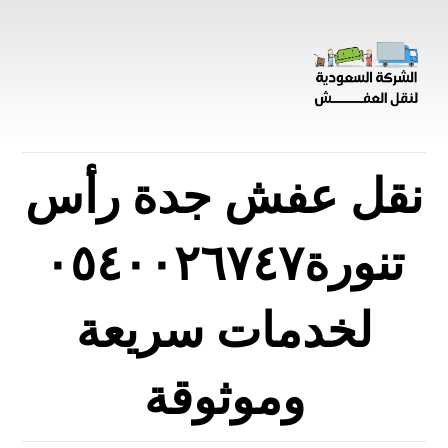
نقل عفش جدة رأس
تنورة٠٥٤٠٠٢٦٧٤٧
لخدمات سريعة
وموثوقة