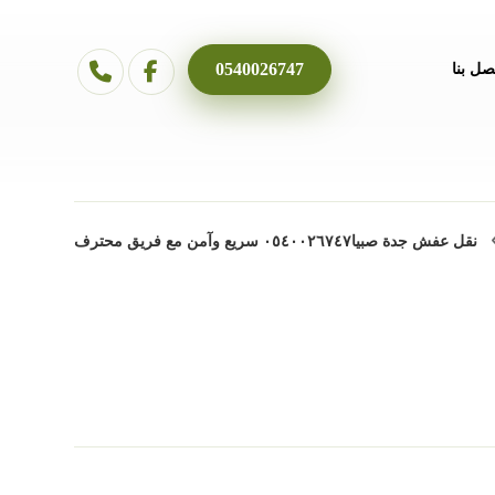
0540026747
صل بنا
نقل عفش جدة صبيا٠٥٤٠٠٢٦٧٤٧ سريع وآمن مع فريق محترف