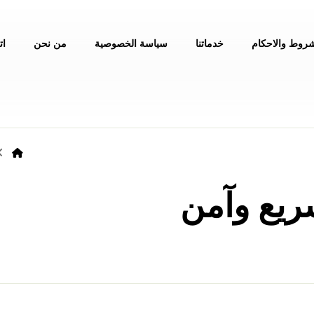
شروط والاحكام
خدماتنا
سياسة الخصوصية
من نحن
ات
٠٥٤٠٠٢٦٧٤٧ سريع وآمن