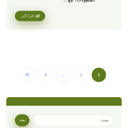
اقرأ أكثر
4
…
2
1