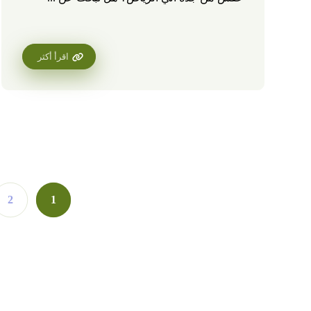
اقرأ أكثر
2
1