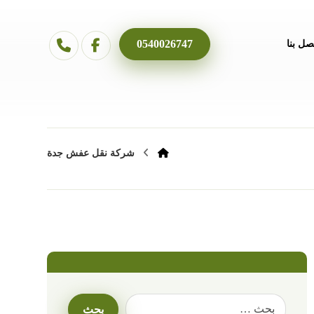
0540026747
صل بنا
شركة نقل عفش جدة