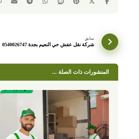
سابق
شركة نقل عفش حي النعيم بجدة 0540026747
المنشورات ذات الصلة ...