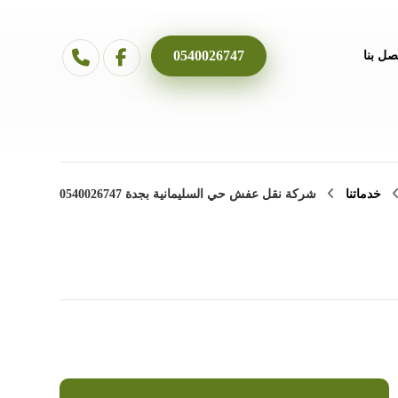
0540026747
صل بنا
خدماتنا
شركة نقل عفش حي السليمانية بجدة 0540026747