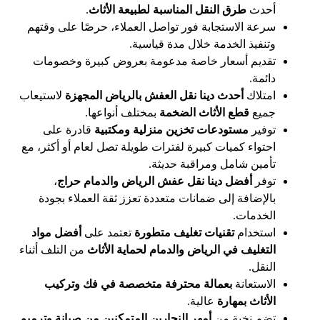
أحدث
طرق النقل المناسبة
لطبيعة الأثاث
.
سرعة الاستجابة فور تواصل العملاء، حرصًا على وقتهم
وتنفيذ الخدمة خلال مدة قياسية.
تقديم أسعار خاصة مدعومة بعروض كبيرة وخصومات
دائمة.
امتلاك
أحدث دينا نقل العفش بالرياض المجهزة
لاستيعاب
جميع
قطع الأثاث الضخمة
بمختلف أنواعها.
توفير
مستودعات تخزين منزلية ومكتبية
قادرة على
احتواء كميات كبيرة لفترات طويلة تصل لعام أو أكثر، مع
تأمين شامل ومراقبة حديثة.
توفر
أفضل دينا نقل عفش الرياض والدمام حراج
،
بالإضافة إلى ضمانات متعددة تعزز ثقة العملاء بجودة
الخدمات.
استخدام
تقنيات تغليف متطورة
تعتمد على
أفضل مواد
التغليف في الرياض والدمام لحماية الأثاث
من التلف أثناء
النقل.
الاستعانة
بعمالة محترفة متخصصة في فك وتركيب
الأثاث بمهارة
عالية.
تضم نخبة من
أمهر النجارين المتمكنين من صيانة وترميم