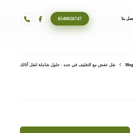
0540026747
صل بنا
Blo
نقل عفش مع التغليف في جده - حلول شاملة لنقل أثاثك