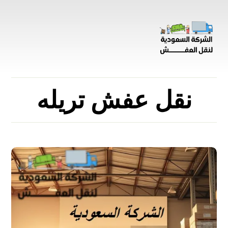
نقل عفش تريله